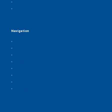
Rechtliche Hinweise
Kontakt
Navigation
Home
Über uns
Themen & Positionen
CORONA
Seminare & Veranstaltungen
Presse
Downloads
CSB Bayerische Chemie Service und
Beratungsgesellschaft