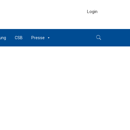
Login
ung
CSB
Presse