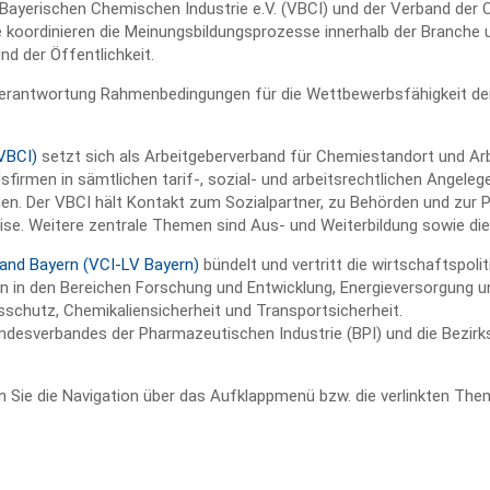
erischen Chemischen Industrie e.V. (VBCI) und der Verband der Ch
 koordinieren die Meinungsbildungsprozesse innerhalb der Branche un
nd der Öffentlichkeit.
n Verantwortung Rahmenbedingungen für die Wettbewerbsfähigkeit de
(VBCI)
setzt sich als Arbeitgeberverband für Chemiestandort und Arbe
edsfirmen in sämtlichen tarif-, sozial- und arbeitsrechtlichen Angele
en. Der VBCI hält Kontakt zum Sozialpartner, zu Behörden und zur Po
ise. Weitere zentrale Themen sind Aus- und Weiterbildung sowie d
band Bayern (VCI-LV Bayern)
bündelt und vertritt die wirtschaftspoli
in den Bereichen Forschung und Entwicklung, Energieversorgung und 
sschutz, Chemikaliensicherheit und Transportsicherheit.
ndesverbandes der Pharmazeutischen Industrie (BPI) und die Bezir
Sie die Navigation über das Aufklappmenü bzw. die verlinkten Them