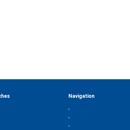
ches
Navigation
ssum
Home
schutz
Über uns
Themen & Positionen
atsphäre-Einstellungen