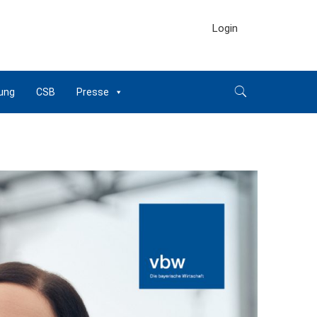
Login
ung
CSB
Presse