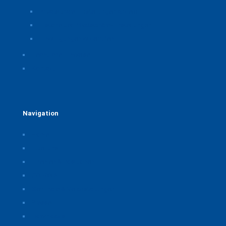
Privatsphäre-Einstellungen ändern
Historie der Privatsphäre-Einstellungen
Einwilligungen widerrufen
Rechtliche Hinweise
Kontakt
Navigation
Home
Über uns
Themen & Positionen
CORONA
Seminare & Veranstaltungen
Presse
Downloads