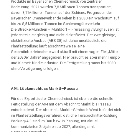
Produkte im Bayerischen Chemiedreieck von zentraler
Bedeutung. 2021 wurden 7,8 Millionen Tonnen transportiert,
davon 3,7 Millionen Tonnen auf der Schiene; Prognosen der
Bayerischen Chemieverbände sehen bis 2030 ein Wachstum auf
bis zu 8,5 Millionen Tonnen im Schienengüterverkehr.
Die Strecke München – Mühldorf – Freilassing / Burghausen ist
jedoch teils eingleisig und nicht elektrifiziert. Der zweigleisige,
elektrifizierte Ausbau (ABS 38) ist daher unerlässlich; die
Planfeststellung läuft abschnittsweise, eine
Gesamtinbetriebnahme wird aktuell mit einem vagen Ziel „Mitte
der 2030er Jahre“ angegeben. Hier braucht es aber mehr Tempo
und Klarheit für die Industrie. Die Fertigstellung muss bis 2030
ohne Verzögerung erfolgen!
A94: Lückenschluss Marktl–Passau
Für das Exportcluster Chemiedreieck ist ebenso die schnelle
Fertigstellung der A94 mit dem Abschnitt Marktl bis Passau
entscheidend. Der Abschnitt Marktl–Simbach West befindet sich
im Planfeststellungsverfahren; östliche Teilabschnitte Richtung
Pocking/A 3 sind im Bau bzw. in Planung, mit aktuell
kommunizierten Zieljahren ab 2027, allerdings mit