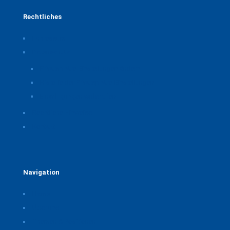
Rechtliches
Impressum
Datenschutz
Privatsphäre-Einstellungen ändern
Historie der Privatsphäre-Einstellungen
Einwilligungen widerrufen
Rechtliche Hinweise
Kontakt
Navigation
Home
Über uns
Themen & Positionen