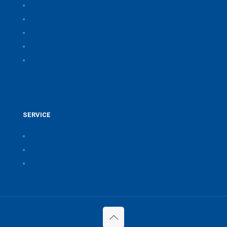
CORONA
Seminare & Veranstaltungen
Presse
Downloads
CSB Bayerische Chemie Service und
Beratungsgesellschaft
SERVICE
Pressearchiv der Bayerischen Chemieverbände
Anfahrt
Vorteile einer Mitgliedschaft