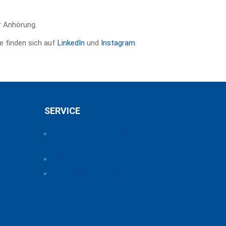
 Anhörung.
e finden sich auf
LinkedIn
und
Instagram
.
SERVICE
Pressearchiv der Bayerischen
Chemieverbände
Anfahrt
Vorteile einer Mitgliedschaft