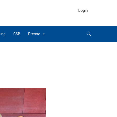
Login
ung
CSB
Presse