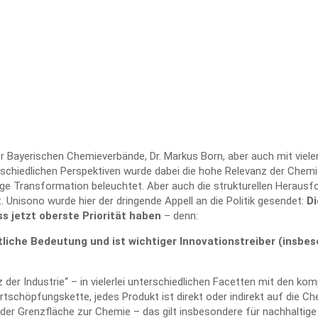
Bayerischen Chemieverbände, Dr. Markus Born, aber auch mit viele
chiedlichen Perspektiven wurde dabei die hohe Relevanz der Chemie
tige Transformation beleuchtet. Aber auch die strukturellen Heraus
 Unisono wurde hier der dringende Appell an die Politik gesendet:
Di
 jetzt oberste Priorität
haben
– denn:
tliche Bedeutung und ist wichtiger Innovationstreiber (insbes
der Industrie“ – in vielerlei unterschiedlichen Facetten mit den komp
chöpfungskette, jedes Produkt ist direkt oder indirekt auf die C
der Grenzfläche zur Chemie – das gilt insbesondere für nachhaltige