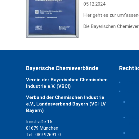
05.12.2024
Hier geht es zur umfasse
Die Bayerischen Chemiever
Bayerische Chemieverbände
Rechtli
Verein der Bayerischen Chemischen
Impre
Industrie e.V. (VBCI)
Daten
Verband der Chemischen Industrie
Priv
e.V., Landesverband Bayern (VCI-LV
ände
Bayern)
Hist
Innstraße 15
Eins
81679 München
Einw
Tel.: 089 92691-0