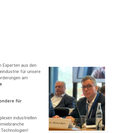
n Experten aus den
industrie für unsere
forderungen am
e
ondere für
lexen industriellen
hemiebranche
 Technologien!