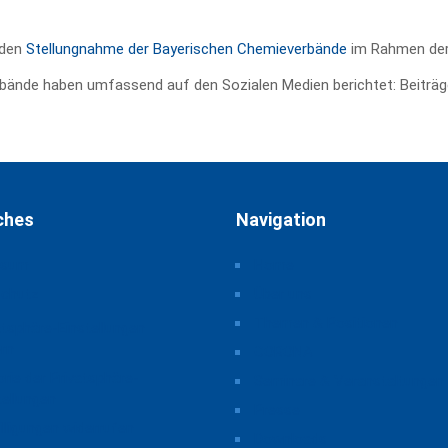
nden
Stellungnahme der Bayerischen Chemieverbände
im Rahmen der
bände haben umfassend auf den Sozialen Medien berichtet: Beiträg
ches
Navigation
ssum
Home
schutz
Über uns
Themen & Positionen
atsphäre-Einstellungen
rn
CORONA
orie der Privatsphäre-
Seminare & Veranstaltungen
tellungen
Presse
illigungen widerrufen
Downloads