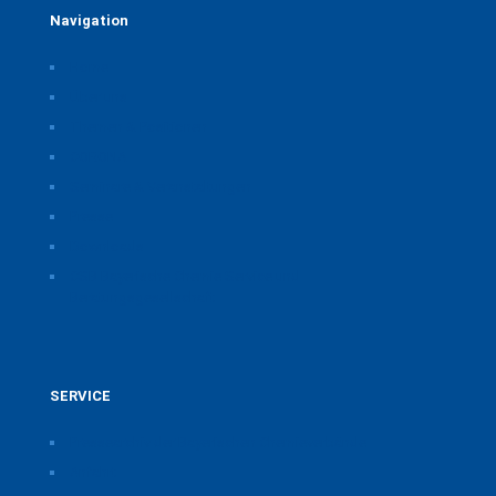
Navigation
Home
Über uns
Themen & Positionen
CORONA
Seminare & Veranstaltungen
Presse
Downloads
CSB Bayerische Chemie Service und
Beratungsgesellschaft
SERVICE
Pressearchiv der Bayerischen Chemieverbände
Anfahrt