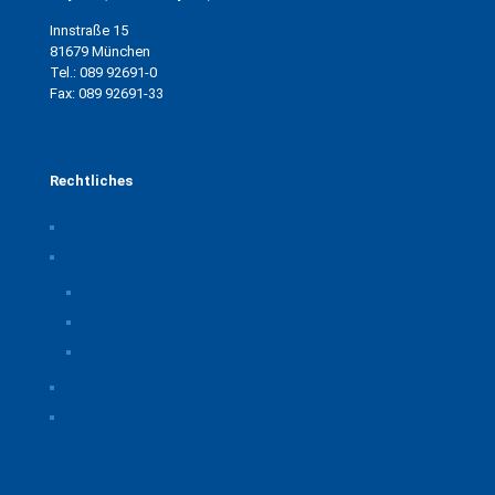
Innstraße 15
81679 München
Tel.: 089 92691-0
Fax: 089 92691-33
Rechtliches
Impressum
Datenschutz
Privatsphäre-Einstellungen ändern
Historie der Privatsphäre-Einstellungen
Einwilligungen widerrufen
Rechtliche Hinweise
Kontakt