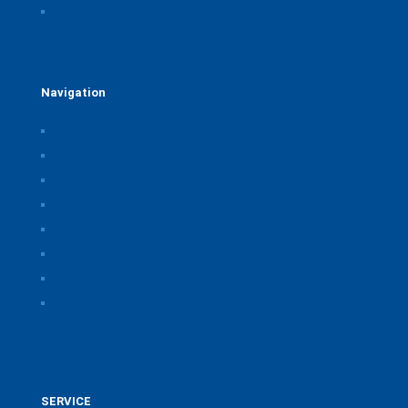
Kontakt
Navigation
Home
Über uns
Themen & Positionen
CORONA
Seminare & Veranstaltungen
Presse
Downloads
CSB Bayerische Chemie Service und
Beratungsgesellschaft
SERVICE