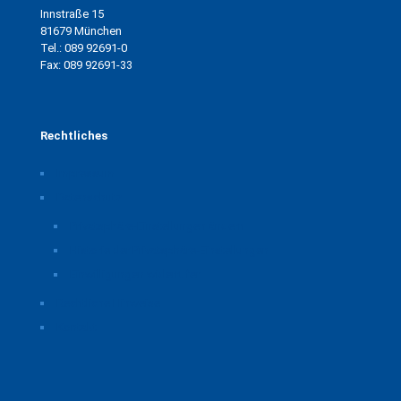
Innstraße 15
81679 München
Tel.: 089 92691-0
Fax: 089 92691-33
Rechtliches
Impressum
Datenschutz
Privatsphäre-Einstellungen ändern
Historie der Privatsphäre-Einstellungen
Einwilligungen widerrufen
Rechtliche Hinweise
Kontakt