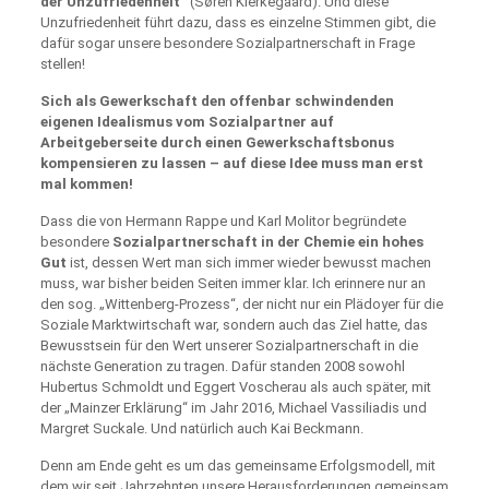
der Unzufriedenheit“
(Søren Kierkegaard). Und diese
Unzufriedenheit führt dazu, dass es einzelne Stimmen gibt, die
dafür sogar unsere besondere Sozialpartnerschaft in Frage
stellen!
Sich als Gewerkschaft den offenbar schwindenden
eigenen Idealismus vom Sozialpartner auf
Arbeitgeberseite durch einen Gewerkschaftsbonus
kompensieren zu lassen – auf diese Idee muss man erst
mal kommen!
Dass die von Hermann Rappe und Karl Molitor begründete
besondere
Sozialpartnerschaft in der Chemie ein hohes
Gut
ist, dessen Wert man sich immer wieder bewusst machen
muss, war bisher beiden Seiten immer klar. Ich erinnere nur an
den sog. „Wittenberg-Prozess“, der nicht nur ein Plädoyer für die
Soziale Marktwirtschaft war, sondern auch das Ziel hatte, das
Bewusstsein für den Wert unserer Sozialpartnerschaft in die
nächste Generation zu tragen. Dafür standen 2008 sowohl
Hubertus Schmoldt und Eggert Voscherau als auch später, mit
der „Mainzer Erklärung“ im Jahr 2016, Michael Vassiliadis und
Margret Suckale. Und natürlich auch Kai Beckmann.
Denn am Ende geht es um das gemeinsame Erfolgsmodell, mit
dem wir seit Jahrzehnten unsere Herausforderungen gemeinsam