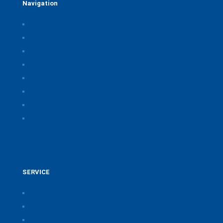
Navigation
Home
Über uns
Themen & Positionen
CORONA
Seminare & Veranstaltungen
Presse
Downloads
CSB Bayerische Chemie Service und
Beratungsgesellschaft
SERVICE
Pressearchiv der Bayerischen Chemieverbände
Anfahrt
Vorteile einer Mitgliedschaft