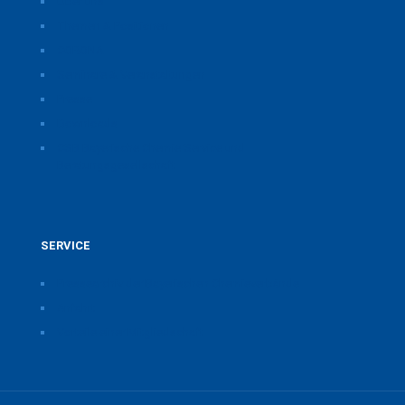
Über uns
Themen & Positionen
CORONA
Seminare & Veranstaltungen
Presse
Downloads
CSB Bayerische Chemie Service und
Beratungsgesellschaft
SERVICE
Pressearchiv der Bayerischen Chemieverbände
Anfahrt
Vorteile einer Mitgliedschaft