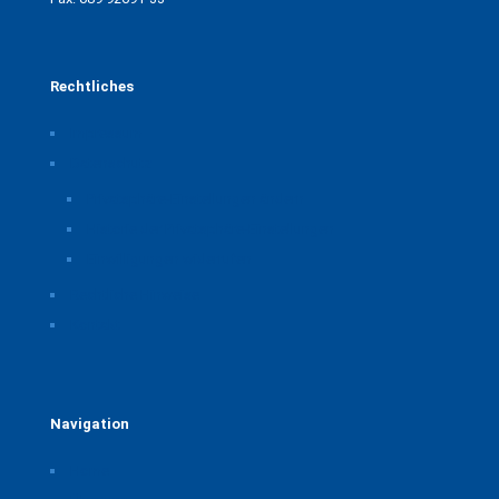
Rechtliches
Impressum
Datenschutz
Privatsphäre-Einstellungen ändern
Historie der Privatsphäre-Einstellungen
Einwilligungen widerrufen
Rechtliche Hinweise
Kontakt
Navigation
Home