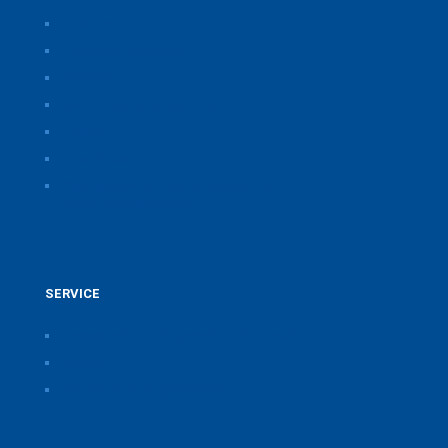
Über uns
Themen & Positionen
CORONA
Seminare & Veranstaltungen
Presse
Downloads
CSB Bayerische Chemie Service und
Beratungsgesellschaft
SERVICE
Pressearchiv der Bayerischen Chemieverbände
Anfahrt
Vorteile einer Mitgliedschaft