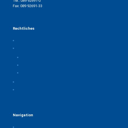
Tel.: 089 92691-0
Fax: 089 92691-33
Rechtliches
Impressum
Datenschutz
Privatsphäre-Einstellungen ändern
Historie der Privatsphäre-Einstellungen
Einwilligungen widerrufen
Rechtliche Hinweise
Kontakt
Navigation
Home