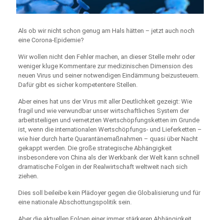
Als ob wir nicht schon genug am Hals hätten – jetzt auch noch
eine Corona-Epidemie?
Wir wollen nicht den Fehler machen, an dieser Stelle mehr oder
weniger kluge Kommentare zur medizinischen Dimension des
neuen Virus und seiner notwendigen Eindämmung beizusteuern.
Dafür gibt es sicher kompetentere Stellen.
Aber eines hat uns der Virus mit aller Deutlichkeit gezeigt: Wie
fragil und wie verwundbar unser wirtschaftliches System der
arbeitsteiligen und vernetzten Wertschöpfungsketten im Grunde
ist, wenn die internationalen Wertschöpfungs- und Lieferketten –
wie hier durch harte Quarantänemaßnahmen – quasi über Nacht
gekappt werden. Die große strategische Abhängigkeit
insbesondere von China als der Werkbank der Welt kann schnell
dramatische Folgen in der Realwirtschaft weltweit nach sich
ziehen.
Dies soll beileibe kein Plädoyer gegen die Globalisierung und für
eine nationale Abschottungspolitik sein.
Aber die aktuellen Folgen einer immer stärkeren Abhängigkeit