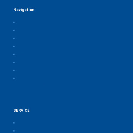
Navigation
Home
Über uns
Themen & Positionen
CORONA
Seminare & Veranstaltungen
Presse
Downloads
CSB Bayerische Chemie Service und
Beratungsgesellschaft
SERVICE
Pressearchiv der Bayerischen Chemieverbände
Anfahrt