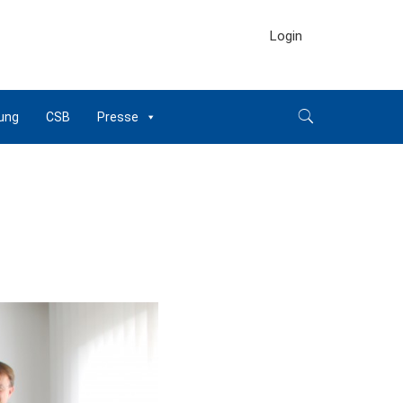
Login
ung
CSB
Presse