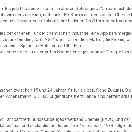
 Bis jetzt hatten wir noch ein älteres Röhrengerät.“, freute sich d
 Wohnzimmer zum Kino, und dank LED-Komponenten von der Chemie bl
eunden und Bekannten in Zukunft ihre Bilder im Großformat betrachte
ages der offenen Tür der chemischen Industrie“ eine App heruntergel
 zugunsten der „JOBLINGE“ statt. Unter dem Motto „Sie klicken, wir
en zu einer Spende in Höhe von 50.000 Euro.
ck auch noch zu einer guten Sache beitragen konnten.“, sagte Eva B.
schen zwischen 15 und 24 Jahren fit für die berufliche Zukunft. Die
 Arbeitsmarkt. 550.000 Jugendliche hierzulande sind derzeit arbeit
n Tarifpartnern Bundesarbeitgeberverband Chemie (BAVC) und der I
abschluss und ausländische Jugendliche“ vereinbart. 1989 folgte der
t in den Beruf“ von den Chemie-Sozialpartnern ins Leben gerufen: Sie