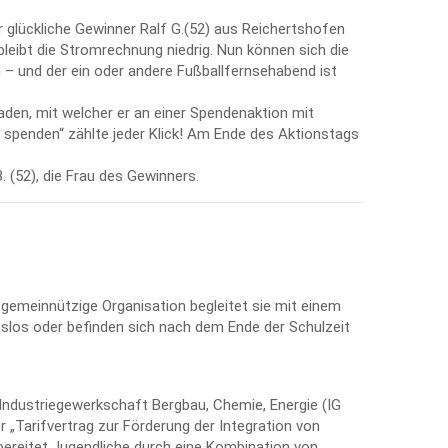
er glückliche Gewinner Ralf G.(52) aus Reichertshofen
eibt die Stromrechnung niedrig. Nun können sich die
n – und der ein oder andere Fußballfernsehabend ist
aden, mit welcher er an einer Spendenaktion mit
 spenden“ zählte jeder Klick! Am Ende des Aktionstags
 (52), die Frau des Gewinners.
 gemeinnützige Organisation begleitet sie mit einem
slos oder befinden sich nach dem Ende der Schulzeit
ndustriegewerkschaft Bergbau, Chemie, Energie (IG
 „Tarifvertrag zur Förderung der Integration von
 bereitet Jugendliche durch eine Kombination von