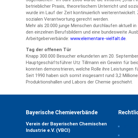
betrieblicher Praxis, theoretischem Unterricht und soz
wurde im Lauf der Zeit kontinuierlich weiterentwickelt. 
sozialen Verantwortung gerecht werden.
Mehr als 20.000 junge Menschen durchlaufen aktuell in
den einzelnen Berufsbildern und eine bundesweite Ausb
Arbeitgeberverbände:
www.elementare-vielfalt.de
.
Tag der offenen Tür
Knapp 300.000 Besucher erkundeten am 20. September 
Hauptgeschäftsführer Utz Tillmann ein Gewinn für beid
konnten demonstrieren, welche Rolle ihre Leistungen fü
Seit 1990 haben sich somit insgesamt rund 3,2 Million
Produktionshallen und Labors der Chemie geschieht.
Bayerische Chemieverbände
Rechtli
Verein der Bayerischen Chemischen
Impre
Industrie e.V. (VBCI)
Daten