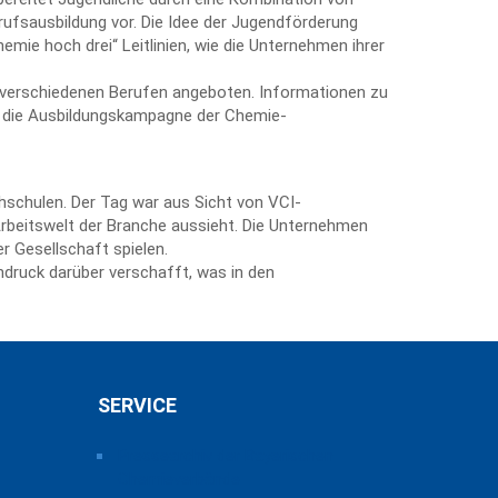
rufsausbildung vor. Die Idee der Jugendförderung
hemie hoch drei“ Leitlinien, wie die Unternehmen ihrer
50 verschiedenen Berufen angeboten. Informationen zu
rt die Ausbildungskampagne der Chemie-
schulen. Der Tag war aus Sicht von VCI-
Arbeitswelt der Branche aussieht. Die Unternehmen
r Gesellschaft spielen.
ndruck darüber verschafft, was in den
SERVICE
Pressearchiv der Bayerischen
Chemieverbände