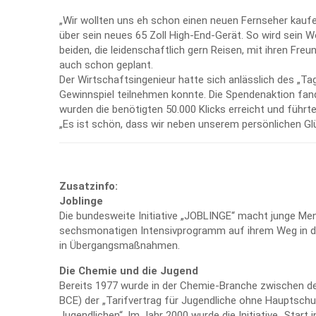
„Wir wollten uns eh schon einen neuen Fernseher kaufen.
über sein neues 65 Zoll High-End-Gerät. So wird sein
beiden, die leidenschaftlich gern Reisen, mit ihren Fr
auch schon geplant.
Der Wirtschaftsingenieur hatte sich anlässlich des „T
Gewinnspiel teilnehmen konnte. Die Spendenaktion fand
wurden die benötigten 50.000 Klicks erreicht und führt
„Es ist schön, dass wir neben unserem persönlichen Glü
Zusatzinfo:
Joblinge
Die bundesweite Initiative „JOBLINGE“ macht junge Men
sechsmonatigen Intensivprogramm auf ihrem Weg in den
in Übergangsmaßnahmen.
Die Chemie und die Jugend
Bereits 1977 wurde in der Chemie-Branche zwischen de
BCE) der „Tarifvertrag für Jugendliche ohne Hauptschul
Jugendlichen“. Im Jahr 2000 wurde die Initiative „Star