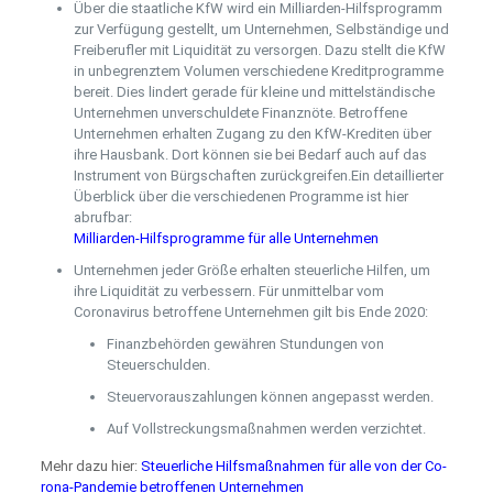
Über die staatliche KfW wird ein Milliarden-Hilfsprogramm
zur Verfügung gestellt, um Unternehmen, Selbständige und
Freiberufler mit Liquidität zu versorgen. Dazu stellt die KfW
in unbegrenztem Volumen verschiedene Kreditprogramme
bereit. Dies lindert gerade für kleine und mittelständische
Unternehmen unverschuldete Finanznöte. Betroffene
Unternehmen erhalten Zugang zu den KfW-Krediten über
ihre Hausbank. Dort können sie bei Bedarf auch auf das
Instrument von Bürgschaften zurückgreifen.Ein detaillierter
Überblick über die verschiedenen Programme ist hier
abrufbar:
Mil­li­ar­den-Hilfs­pro­gram­me für al­le Un­ter­neh­men
Unternehmen jeder Größe erhalten steuerliche Hilfen, um
ihre Liquidität zu verbessern. Für unmittelbar vom
Coronavirus betroffene Unternehmen gilt bis Ende 2020:
Finanzbehörden gewähren Stundungen von
Steuerschulden.
Steuervorauszahlungen können angepasst werden.
Auf Vollstreckungsmaßnahmen werden verzichtet.
Mehr dazu hier:
Steu­er­li­che Hilfs­maß­nah­men für al­le von der Co­
ro­na-Pan­de­mie be­trof­fe­nen Un­ter­neh­men