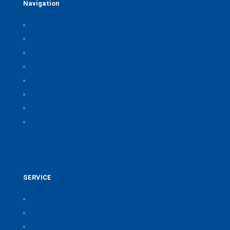
Navigation
Home
Über uns
Themen & Positionen
CORONA
Seminare & Veranstaltungen
Presse
Downloads
CSB Bayerische Chemie Service und
Beratungsgesellschaft
SERVICE
Pressearchiv der Bayerischen Chemieverbände
Anfahrt
Vorteile einer Mitgliedschaft