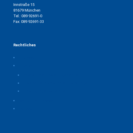
Innstraße 15
81679 München
Tel.: 089 92691-0
Fax: 089 92691-33
Rechtliches
Impressum
Datenschutz
Privatsphäre-Einstellungen ändern
Historie der Privatsphäre-Einstellungen
Einwilligungen widerrufen
Rechtliche Hinweise
Kontakt