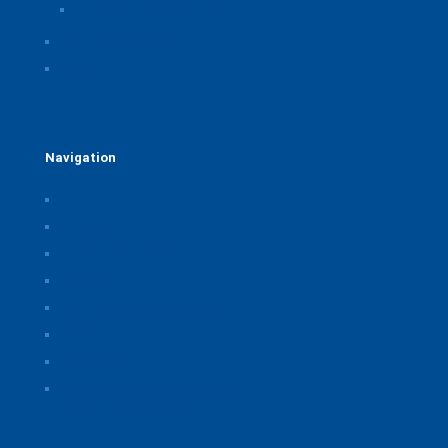
Einwilligungen widerrufen
Rechtliche Hinweise
Kontakt
Navigation
Home
Über uns
Themen & Positionen
CORONA
Seminare & Veranstaltungen
Presse
Downloads
CSB Bayerische Chemie Service und
Beratungsgesellschaft