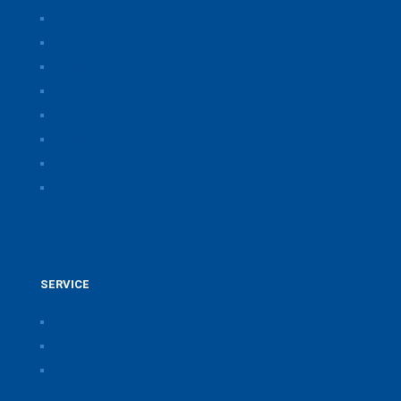
Home
Über uns
Themen & Positionen
CORONA
Seminare & Veranstaltungen
Presse
Downloads
CSB Bayerische Chemie Service und
Beratungsgesellschaft
SERVICE
Pressearchiv der Bayerischen Chemieverbände
Anfahrt
Vorteile einer Mitgliedschaft