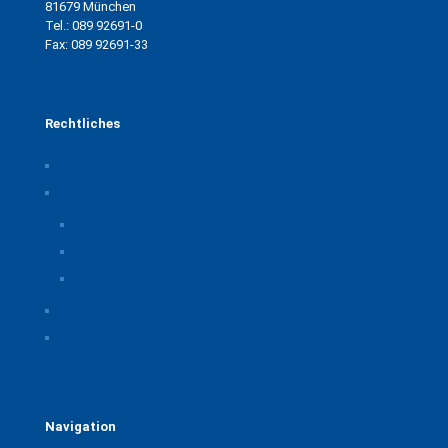
81679 München
Tel.: 089 92691-0
Fax: 089 92691-33
Rechtliches
Impressum
Datenschutz
Privatsphäre-Einstellungen ändern
Historie der Privatsphäre-Einstellungen
Einwilligungen widerrufen
Rechtliche Hinweise
Kontakt
Navigation