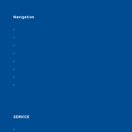
Navigation
Home
Über uns
Themen & Positionen
CORONA
Seminare & Veranstaltungen
Presse
Downloads
CSB Bayerische Chemie Service und
Beratungsgesellschaft
SERVICE
Pressearchiv der Bayerischen Chemieverbände