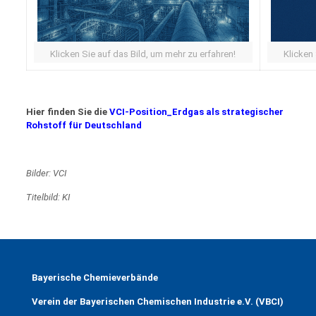
Klicken Sie auf das Bild, um mehr zu erfahren!
Klicken
Hier finden Sie die
VCI-Position_Erdgas als strategischer
Rohstoff für Deutschland
Bilder: VCI
Titelbild: KI
Bayerische Chemieverbände
Verein der Bayerischen Chemischen Industrie e.V. (VBCI)