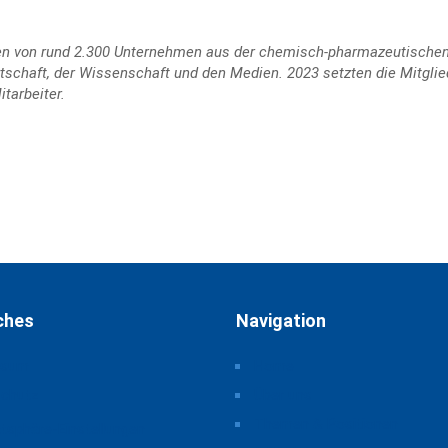
ssen von rund 2.300 Unternehmen aus der chemisch-pharmazeutische
rtschaft, der Wissenschaft und den Medien. 2023 setzten die Mitgl
tarbeiter.
ches
Navigation
ssum
Home
schutz
Über uns
Themen & Positionen
atsphäre-Einstellungen