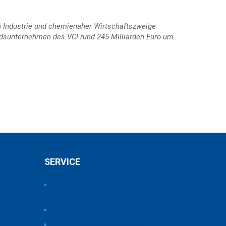
n Industrie und chemienaher Wirtschaftszweige
iedsunternehmen des VCI rund 245 Milliarden Euro um
SERVICE
Pressearchiv der Bayerischen
Chemieverbände
Anfahrt
Vorteile einer Mitgliedschaft