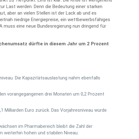
t zu Tiefpunkt. Eins ist klar: Die Krise ist weitgehend
zur Last werden. Denn die Bedeutung einer starken
t, aber an vielen Stellen ist der Lack ab und es
eitnah niedrige Energiepreise, ein wettbewerbsfähiges
SA muss eine neue Bundesregierung nun dringend für
nchenumsatz dürfte in diesem Jahr um 2 Prozent
sniveau. Die Kapazitätsauslastung nahm ebenfalls
u den vorangegangenen drei Monaten um 0,2 Prozent
1 Milliarden Euro zurück. Das Vorjahresniveau wurde
uwächsen im Pharmabereich bleibt die Zahl der
 weiterhin hohen und stabilen Niveau.