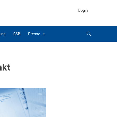
Login
ung
CSB
Presse
nkt