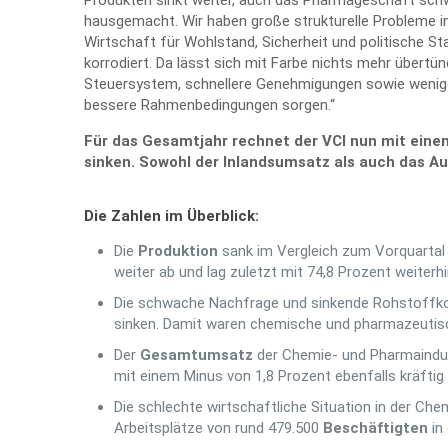
Produkten sinkt weiter, auch das Pharmageschäft schwäc
hausgemacht. Wir haben große strukturelle Probleme in
Wirtschaft für Wohlstand, Sicherheit und politische Sta
korrodiert. Da lässt sich mit Farbe nichts mehr übertü
Steuersystem, schnellere Genehmigungen sowie weniger
bessere Rahmenbedingungen sorgen.“
Für das Gesamtjahr rechnet der VCI nun mit ein
sinken. Sowohl der Inlandsumsatz als auch das Au
Die Zahlen im Überblick:
Die
Produktion
sank im Vergleich zum Vorquartal 
weiter ab und lag zuletzt mit 74,8 Prozent weiterhi
Die schwache Nachfrage und sinkende Rohstoffko
sinken. Damit waren chemische und pharmazeutisch
Der
Gesamtumsatz
der Chemie- und Pharmaindust
mit einem Minus von 1,8 Prozent ebenfalls kräftig 
Die schlechte wirtschaftliche Situation in der Ch
Arbeitsplätze von rund 479.500
Beschäftigten
in