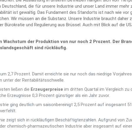
helt. Die Auslastung in unseren Betrieben hangelt sich von Tiefpunk
 Deutschland, die für unsere Industrie und unser Land immer mehr 
bilität ist gewaltig. Das Fundament des Standorts ist nach wie vor gu
nchen. Wir müssen an die Substanz. Unsere Industrie braucht daher z
 Bürokratie und Regulierung aus Brüssel. Auch mit Blick auf die U
em Wachstum der Produktion von nur noch 2 Prozent. Der Bra
slandsgeschäft sind rückläufig.
um 2,7 Prozent. Damit erreichte sie nur noch das niedrige Vorjahre
n unter der Rentabilitätsschwelle.
sten ließen die
Erzeugerpreise
im dritten Quartal im Vergleich z
e Erzeugnisse 0,3 Prozent günstiger als ein Jahr zuvor.
rie ging deutlich um saisonbereinigt 2,5 Prozent auf insgesamt 51,
verfehlt.
emie zeigt sich in rückläufigen Beschäftigtenzahlen. Aufgrund von Z
 der chemisch-pharmazeutischen Industrie aber insgesamt auf einem