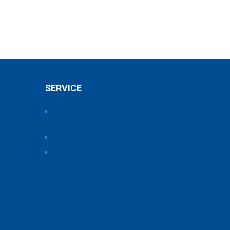
SERVICE
Pressearchiv der Bayerischen
Chemieverbände
Anfahrt
Vorteile einer Mitgliedschaft
ice und