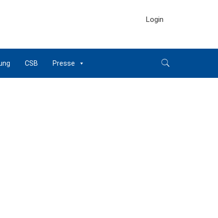
Login
ung
CSB
Presse