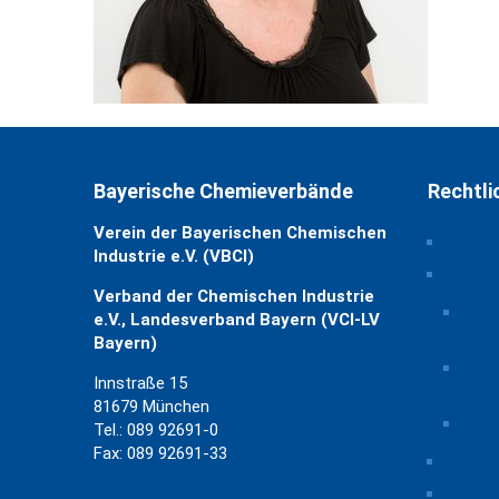
Bayerische Chemieverbände
Rechtli
Verein der Bayerischen Chemischen
Impre
Industrie e.V. (VBCI)
Daten
Verband der Chemischen Industrie
Priv
e.V., Landesverband Bayern (VCI-LV
ände
Bayern)
Hist
Innstraße 15
Eins
81679 München
Einw
Tel.: 089 92691-0
Fax: 089 92691-33
Rechtl
Kontak