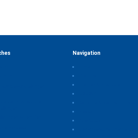
ches
Navigation
ssum
Home
schutz
Über uns
Themen & Positionen
atsphäre-Einstellungen
rn
CORONA
orie der Privatsphäre-
Seminare & Veranstaltungen
tellungen
Presse
illigungen widerrufen
Downloads
iche Hinweise
CSB Bayerische Chemie Serv
Beratungsgesellschaft
t