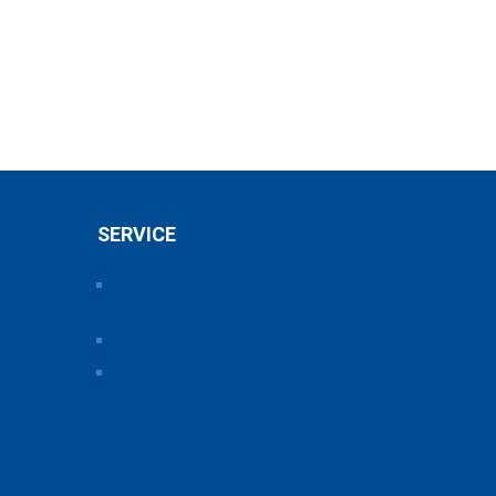
SERVICE
Pressearchiv der Bayerischen
Chemieverbände
Anfahrt
Vorteile einer Mitgliedschaft