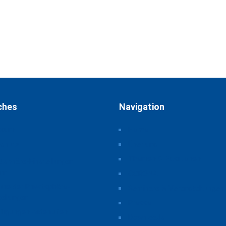
ches
Navigation
ssum
Home
schutz
Über uns
Themen & Positionen
atsphäre-Einstellungen
rn
CORONA
orie der Privatsphäre-
Seminare & Veranstaltungen
tellungen
Presse
illigungen widerrufen
Downloads