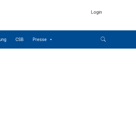
Login
ung
CSB
Presse