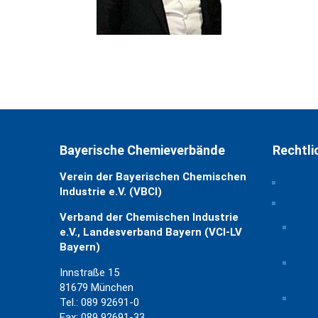
Bayerische Chemieverbände
Rechtli
Verein der Bayerischen Chemischen
Impre
Industrie e.V. (VBCI)
Daten
Verband der Chemischen Industrie
Priv
e.V., Landesverband Bayern (VCI-LV
ände
Bayern)
Hist
Innstraße 15
Eins
81679 München
Einw
Tel.: 089 92691-0
Fax: 089 92691-33