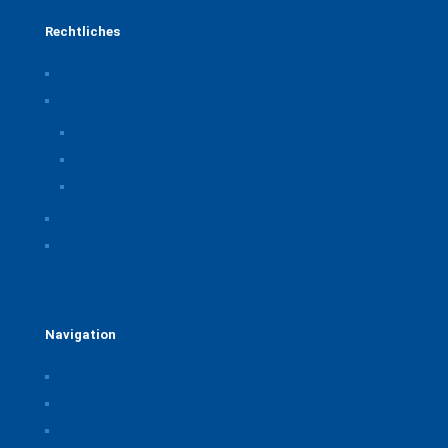
Rechtliches
Impressum
Datenschutz
Privatsphäre-Einstellungen ändern
Historie der Privatsphäre-Einstellungen
Einwilligungen widerrufen
Rechtliche Hinweise
Kontakt
Navigation
Home
Über uns
Themen & Positionen