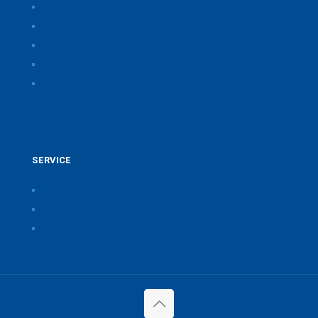
CORONA
Seminare & Veranstaltungen
Presse
Downloads
CSB Bayerische Chemie Service und
Beratungsgesellschaft
SERVICE
Pressearchiv der Bayerischen Chemieverbände
Anfahrt
Vorteile einer Mitgliedschaft