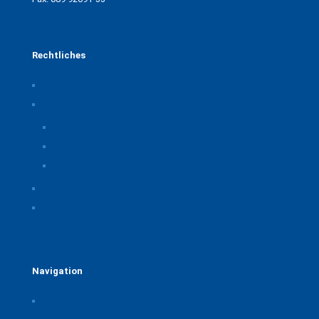
Rechtliches
Impressum
Datenschutz
Privatsphäre-Einstellungen ändern
Historie der Privatsphäre-Einstellungen
Einwilligungen widerrufen
Rechtliche Hinweise
Kontakt
Navigation
Home