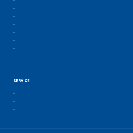
Über uns
Themen & Positionen
CORONA
Seminare & Veranstaltungen
Presse
Downloads
CSB Bayerische Chemie Service und
Beratungsgesellschaft
SERVICE
Pressearchiv der Bayerischen Chemieverbände
Anfahrt
Vorteile einer Mitgliedschaft