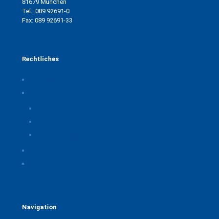
81679 München
Tel.: 089 92691-0
Fax: 089 92691-33
Rechtliches
Impressum
Datenschutz
Privatsphäre-Einstellungen ändern
Historie der Privatsphäre-Einstellungen
Einwilligungen widerrufen
Rechtliche Hinweise
Kontakt
Navigation