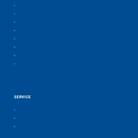
Home
Über uns
Themen & Positionen
CORONA
Seminare & Veranstaltungen
Presse
Downloads
CSB Bayerische Chemie Service und
Beratungsgesellschaft
SERVICE
Pressearchiv der Bayerischen Chemieverbände
Anfahrt
Vorteile einer Mitgliedschaft