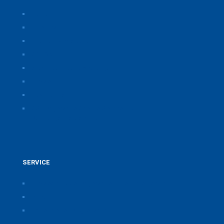
Home
Über uns
Themen & Positionen
CORONA
Seminare & Veranstaltungen
Presse
Downloads
CSB Bayerische Chemie Service und
Beratungsgesellschaft
SERVICE
Pressearchiv der Bayerischen Chemieverbände
Anfahrt
Vorteile einer Mitgliedschaft