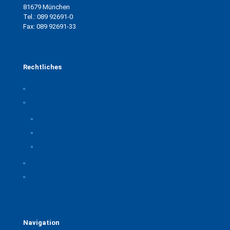
81679 München
Tel.: 089 92691-0
Fax: 089 92691-33
Rechtliches
Impressum
Datenschutz
Privatsphäre-Einstellungen ändern
Historie der Privatsphäre-Einstellungen
Einwilligungen widerrufen
Rechtliche Hinweise
Kontakt
Navigation