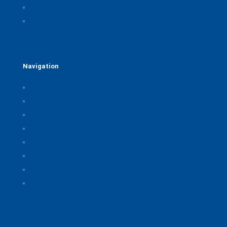
Rechtliche Hinweise
Kontakt
Navigation
Home
Über uns
Themen & Positionen
CORONA
Seminare & Veranstaltungen
Presse
Downloads
CSB Bayerische Chemie Service und
Beratungsgesellschaft