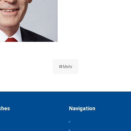
Mehr
ches
Navigation
ssum
Home
schutz
Über uns