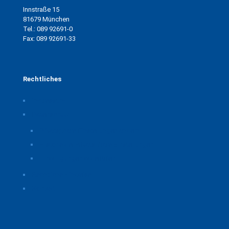
Innstraße 15
81679 München
Tel.: 089 92691-0
Fax: 089 92691-33
Rechtliches
Impressum
Datenschutz
Privatsphäre-Einstellungen ändern
Historie der Privatsphäre-Einstellungen
Einwilligungen widerrufen
Rechtliche Hinweise
Kontakt