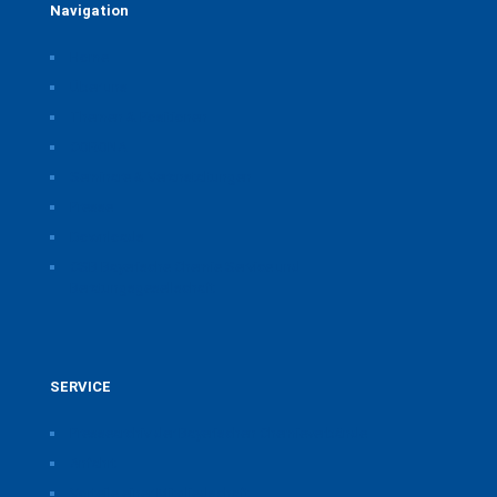
Navigation
Home
Über uns
Themen & Positionen
CORONA
Seminare & Veranstaltungen
Presse
Downloads
CSB Bayerische Chemie Service und
Beratungsgesellschaft
SERVICE
Pressearchiv der Bayerischen Chemieverbände
Anfahrt
Vorteile einer Mitgliedschaft