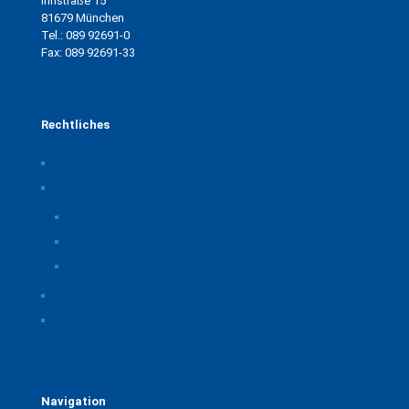
Innstraße 15
81679 München
Tel.: 089 92691-0
Fax: 089 92691-33
Rechtliches
Impressum
Datenschutz
Privatsphäre-Einstellungen ändern
Historie der Privatsphäre-Einstellungen
Einwilligungen widerrufen
Rechtliche Hinweise
Kontakt
Navigation