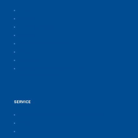
Home
Über uns
Themen & Positionen
CORONA
Seminare & Veranstaltungen
Presse
Downloads
CSB Bayerische Chemie Service und
Beratungsgesellschaft
SERVICE
Pressearchiv der Bayerischen Chemieverbände
Anfahrt
Vorteile einer Mitgliedschaft