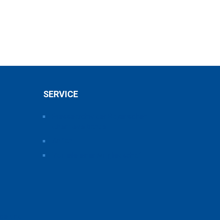
SERVICE
Pressearchiv der Bayerischen
Chemieverbände
Anfahrt
Vorteile einer Mitgliedschaft
ice und