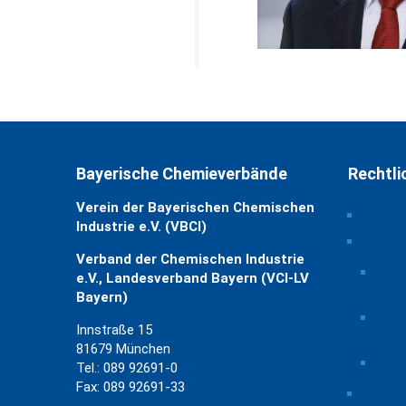
Bayerische Chemieverbände
Rechtli
Verein der Bayerischen Chemischen
Impre
Industrie e.V. (VBCI)
Daten
Verband der Chemischen Industrie
Priv
e.V., Landesverband Bayern (VCI-LV
ände
Bayern)
Hist
Innstraße 15
Eins
81679 München
Einw
Tel.: 089 92691-0
Fax: 089 92691-33
Rechtl