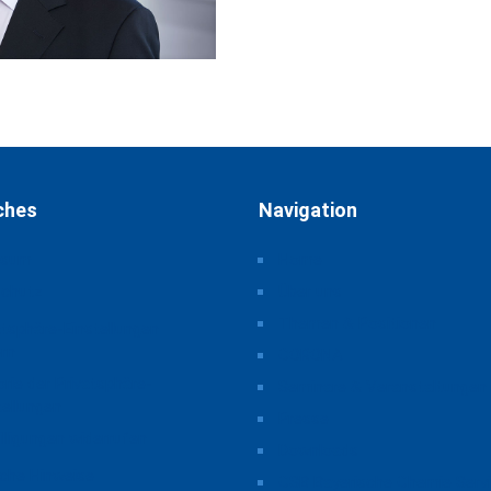
ches
Navigation
ssum
Home
schutz
Über uns
Themen & Positionen
atsphäre-Einstellungen
rn
CORONA
orie der Privatsphäre-
Seminare & Veranstaltungen
tellungen
Presse
illigungen widerrufen
Downloads
iche Hinweise
CSB Bayerische Chemie Serv