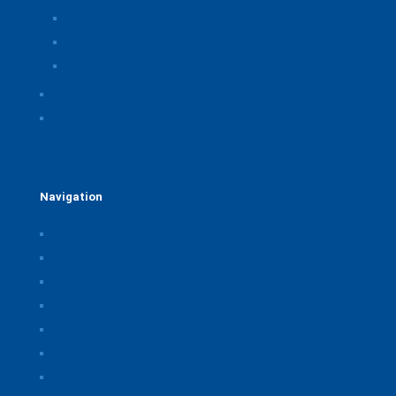
Privatsphäre-Einstellungen ändern
Historie der Privatsphäre-Einstellungen
Einwilligungen widerrufen
Rechtliche Hinweise
Kontakt
Navigation
Home
Über uns
Themen & Positionen
CORONA
Seminare & Veranstaltungen
Presse
Downloads