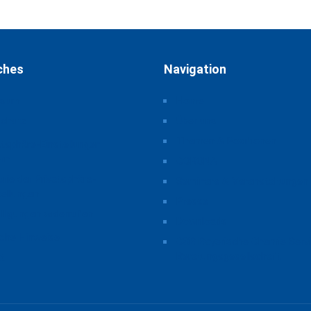
ches
Navigation
ssum
Home
schutz
Über uns
Themen & Positionen
atsphäre-Einstellungen
rn
CORONA
orie der Privatsphäre-
Seminare & Veranstaltungen
tellungen
Presse
illigungen widerrufen
Downloads
iche Hinweise
CSB Bayerische Chemie Serv
Beratungsgesellschaft
t