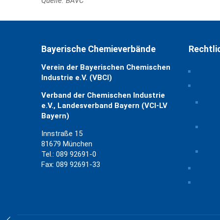
Quelle: BAVC
Bayerische Chemieverbände
Rechtli
Verein der Bayerischen Chemischen
Impre
Industrie e.V. (VBCI)
Daten
Verband der Chemischen Industrie
Priv
e.V., Landesverband Bayern (VCI-LV
ände
Bayern)
Hist
Innstraße 15
Eins
81679 München
Einw
Tel.: 089 92691-0
Fax: 089 92691-33
Rechtl
Kontak