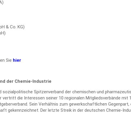
A)
mbH & Co. KG)
bH)
den Sie
hier
and der Chemie-Industrie
d sozialpolitische Spitzenverband der chemischen und pharmazeutis
Er vertritt die Interessen seiner 10 regionalen Mitgliedsverbände m
itgeberverband. Sein Verhältnis zum gewerkschaftlichen Gegenpart, d
ft gekennzeichnet. Der letzte Streik in der deutschen Chemie-Indust