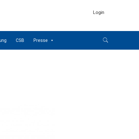
Login
ung
CSB
Presse