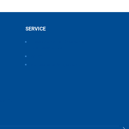
SERVICE
Pressearchiv der Bayerischen
Chemieverbände
Anfahrt
Vorteile einer Mitgliedschaft
ice und