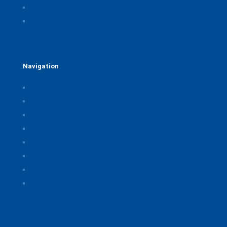
Rechtliche Hinweise
Kontakt
Navigation
Home
Über uns
Themen & Positionen
CORONA
Seminare & Veranstaltungen
Presse
Downloads
CSB Bayerische Chemie Service und
Beratungsgesellschaft