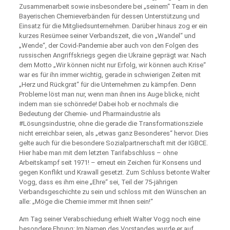
Zusammenarbeit sowie insbesondere bei „seinem“ Team in den
Bayerischen Chemieverbänden für dessen Unterstützung und
Einsatz für die Mitgliedsunternehmen. Darüber hinaus zog er ein
kurzes Resümee seiner Verbandszeit, die von „Wandel“ und
„Wende“, der Covid-Pandemie aber auch von den Folgen des
russischen Angriffskriegs gegen die Ukraine geprägt war. Nach
dem Motto „Wir können nicht nur Erfolg, wir können auch Krise“
war es für ihn immer wichtig, gerade in schwierigen Zeiten mit
„Herz und Rückgrat“ für die Unternehmen zu kämpfen. Denn
Probleme löst man nur, wenn man ihnen ins Auge blicke, nicht
indem man sie schönrede! Dabei hob er nochmals die
Bedeutung der Chemie- und Pharmaindustrie als
#Lösungsindustrie, ohne die gerade die Transformationsziele
nicht erreichbar seien, als „etwas ganz Besonderes“ hervor. Dies
gelte auch für die besondere Sozialpartnerschaft mit der IGBCE.
Hier habe man mit dem letzten Tarifabschluss – ohne
Arbeitskampf seit 1971! – erneut ein Zeichen für Konsens und
gegen Konflikt und Krawall gesetzt. Zum Schluss betonte Walter
Vogg, dass es ihm eine „Ehre“ sei, Teil der 75-jährigen
Verbandsgeschichte zu sein und schloss mit den Wünschen an
alle: „Möge die Chemie immer mit Ihnen sein!“
Am Tag seiner Verabschiedung erhielt Walter Vogg noch eine
besondere Ehrung: Im Namen des Vorstandes wurde er auf