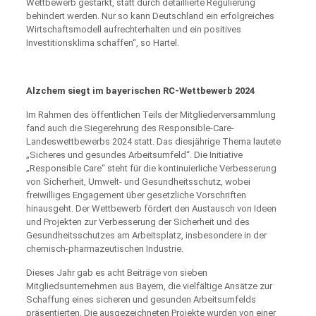
Wettbewerb gestärkt, statt durch detaillierte Regulierung
behindert werden. Nur so kann Deutschland ein erfolgreiches
Wirtschaftsmodell aufrechterhalten und ein positives
Investitionsklima schaffen“, so Hartel.
Alzchem siegt im bayerischen RC-Wettbewerb 2024
Im Rahmen des öffentlichen Teils der Mitgliederversammlung
fand auch die Siegerehrung des Responsible-Care-
Landeswettbewerbs 2024 statt. Das diesjährige Thema lautete
„Sicheres und gesundes Arbeitsumfeld“. Die Initiative
„Responsible Care“ steht für die kontinuierliche Verbesserung
von Sicherheit, Umwelt- und Gesundheitsschutz, wobei
freiwilliges Engagement über gesetzliche Vorschriften
hinausgeht. Der Wettbewerb fördert den Austausch von Ideen
und Projekten zur Verbesserung der Sicherheit und des
Gesundheitsschutzes am Arbeitsplatz, insbesondere in der
chemisch-pharmazeutischen Industrie.
Dieses Jahr gab es acht Beiträge von sieben
Mitgliedsunternehmen aus Bayern, die vielfältige Ansätze zur
Schaffung eines sicheren und gesunden Arbeitsumfelds
präsentierten. Die ausgezeichneten Projekte wurden von einer