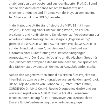
unabhängigen Jury, bestehend aus den Experten Prof. Dr. Bernd
Scheel von der Berufsgenossenschaft Rohstoffe und
chemische Industrie und Thomas von der Heyden vom Institut
für Arbeitsschutz der DGUV, bewertet.
In der Kategorie „Mittelstand“ siegte die MIPA SE mit ihrem
Projekt „Einrichtung einer Unterweisungszone“, das durch
praxisnahe und kontinuierliche Schulungen zur Verbesserung der
Arbeitssicherheit beiträgt. In der Kategorie „Digitalisierung“
gewann die WACKER Chemie AG mit ihrem Projekt „WACKER ist
auf den Hund gekommen“, bei dem ein Roboterhund zur
automatisierten Durchführung von Betriebsrundgängen
eingesetzt wird. Der Gesamtsieg ging an die Alzchem Group für
ihre „Sicherheitsolympiade der Auszubildenden“, die spielerisch
das Sicherheitsbewusstsein der neuen Auszubildenden stärkt.
Neben den Siegern wurden auch die weiteren fünf Projekte für
ihren Beitrag zum verantwortungsbewussten Handeln gewürdigt.
Diese Projekte kamen von Bionorica SE, Peter Brehm GmbH,
CORDENKA GmbH & Co. KG, Roche Diagnostics GmbH und ein
weiteres Projekt von WACKER Chemie AG. Alle Teilnehmer
erhielten Anerkennung für ihre innovativen Ansätze und ihren
Einsatz für die Verbesserung der Arbeitsbedingungen.