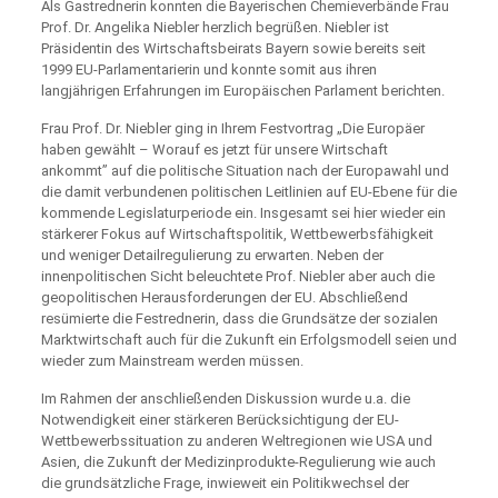
Als Gastrednerin konnten die Bayerischen Chemieverbände Frau
Prof. Dr. Angelika Niebler herzlich begrüßen. Niebler ist
Präsidentin des Wirtschaftsbeirats Bayern sowie bereits seit
1999 EU-Parlamentarierin und konnte somit aus ihren
langjährigen Erfahrungen im Europäischen Parlament berichten.
Frau Prof. Dr. Niebler ging in Ihrem Festvortrag „Die Europäer
haben gewählt – Worauf es jetzt für unsere Wirtschaft
ankommt” auf die politische Situation nach der Europawahl und
die damit verbundenen politischen Leitlinien auf EU-Ebene für die
kommende Legislaturperiode ein. Insgesamt sei hier wieder ein
stärkerer Fokus auf Wirtschaftspolitik, Wettbewerbsfähigkeit
und weniger Detailregulierung zu erwarten. Neben der
innenpolitischen Sicht beleuchtete Prof. Niebler aber auch die
geopolitischen Herausforderungen der EU. Abschließend
resümierte die Festrednerin, dass die Grundsätze der sozialen
Marktwirtschaft auch für die Zukunft ein Erfolgsmodell seien und
wieder zum Mainstream werden müssen.
Im Rahmen der anschließenden Diskussion wurde u.a. die
Notwendigkeit einer stärkeren Berücksichtigung der EU-
Wettbewerbssituation zu anderen Weltregionen wie USA und
Asien, die Zukunft der Medizinprodukte-Regulierung wie auch
die grundsätzliche Frage, inwieweit ein Politikwechsel der