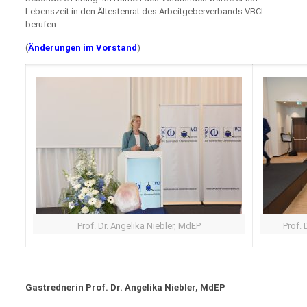
Lebenszeit in den Ältestenrat des Arbeitgeberverbands VBCI
berufen.
(
Änderungen im Vorstand
)
Prof. Dr. Angelika Niebler, MdEP
Prof. 
Gastrednerin Prof. Dr. Angelika Niebler, MdEP