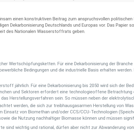
nsam einen konstruktiven Beitrag zum anspruchsvollen politischen 
igen Dekarbonisierung Deutschlands und Europas vor. Das Papier so
beit des Nationalen Wasserstoffrats geben.
her Wertschöpfungsketten. Für eine Dekarbonisierung der Branche 
werbliche Bedingungen und die industrielle Basis erhalten werden.
erstoff jährlich. Für eine Dekarbonisierung bis 2050 wird sich der 
anchen und Sektoren erfordert eine technologieoffene Betrachtun
 das Herstellungsverfahren sein. So müssen neben der elektrolytis
chtet werden, die sich zur treibhausgasarmen Herstellung von Wasser
m Einsatz von Biomethan und/oder CCS/CCU-Technologien (Speich
sowie die Nutzung nachhaltiger Biomasse können und müssen signifi
rte sind wichtig und rational, dürfen aber nicht zur Abwanderung 