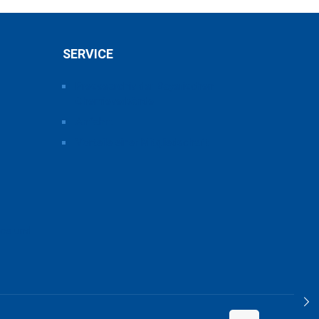
SERVICE
Pressearchiv der Bayerischen
Chemieverbände
Anfahrt
Vorteile einer Mitgliedschaft
ice und