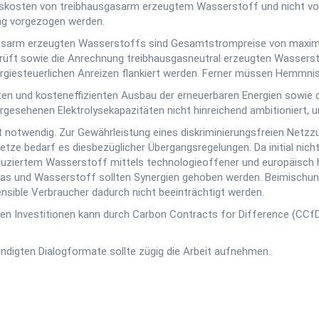
skosten von treibhausgasarm erzeugtem Wasserstoff und nicht vorha
ng vorgezogen werden.
sgasarm erzeugten Wasserstoffs sind Gesamtstrompreise von maxim
üft sowie die Anrechnung treibhausgasneutral erzeugten Wasserst
rgiesteuerlichen Anreizen flankiert werden. Ferner müssen Hemmni
rten und kosteneffizienten Ausbau der erneuerbaren Energien sowi
orgesehenen Elektrolysekapazitäten nicht hinreichend ambitioniert, 
 notwendig. Zur Gewährleistung eines diskriminierungsfreien Netzzug
netze bedarf es diesbezüglicher Übergangsregelungen. Da initial ni
roduziertem Wasserstoff mittels technologieoffener und europäisch 
gas und Wasserstoff sollten Synergien gehoben werden. Beimischun
ensible Verbraucher dadurch nicht beeinträchtigt werden.
hen Investitionen kann durch Carbon Contracts for Difference (CCfD
ndigten Dialogformate sollte zügig die Arbeit aufnehmen.