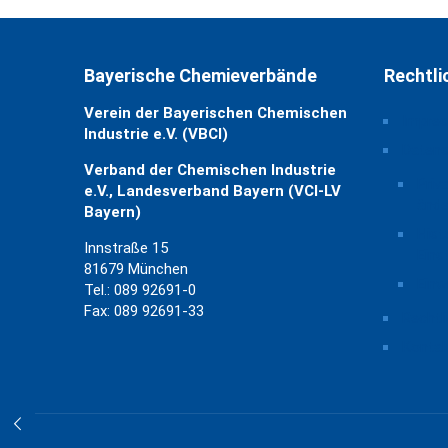
Bayerische Chemieverbände
Rechtli
Verein der Bayerischen Chemischen
Impre
Industrie e.V. (VBCI)
Daten
Verband der Chemischen Industrie
Priv
e.V., Landesverband Bayern (VCI-LV
ände
Bayern)
Hist
Innstraße 15
Eins
81679 München
Einw
Tel.: 089 92691-0
Fax: 089 92691-33
Rechtl
Kontak