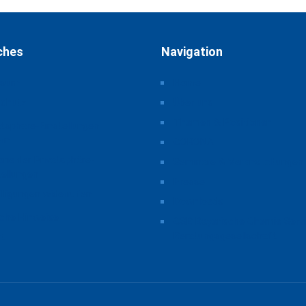
ches
Navigation
ssum
Home
schutz
Über uns
Themen & Positionen
atsphäre-Einstellungen
rn
CORONA
orie der Privatsphäre-
Seminare & Veranstaltungen
tellungen
Presse
illigungen widerrufen
Downloads
iche Hinweise
CSB Bayerische Chemie Serv
Beratungsgesellschaft
t