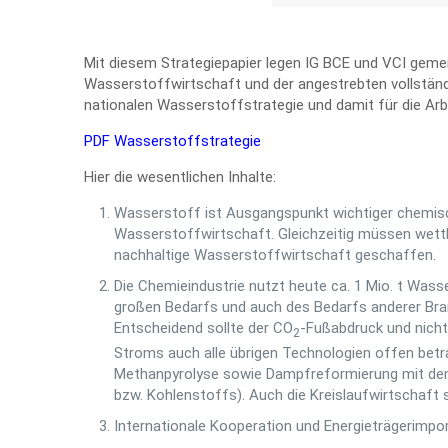
Mit diesem Strategiepapier legen IG BCE und VCI gemei
Wasserstoffwirtschaft und der angestrebten vollständ
nationalen Wasserstoffstrategie und damit für die Ar
PDF Wasserstoffstrategie
Hier die wesentlichen Inhalte:
Wasserstoff ist Ausgangspunkt wichtiger chemisc
Wasserstoffwirtschaft. Gleichzeitig müssen wettbe
nachhaltige Wasserstoffwirtschaft geschaffen.
Die Chemieindustrie nutzt heute ca. 1 Mio. t Wass
großen Bedarfs und auch des Bedarfs anderer Br
Entscheidend sollte der CO
-Fußabdruck und nicht
2
Stroms auch alle übrigen Technologien offen betra
Methanpyrolyse sowie Dampfreformierung mit de
bzw. Kohlenstoffs). Auch die Kreislaufwirtschaft 
Internationale Kooperation und Energieträgerimpo