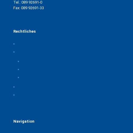
Tel.: 089 92691-0
Fax: 089 92691-33
Rechtliches
Impressum
Datenschutz
Privatsphäre-Einstellungen ändern
Historie der Privatsphäre-Einstellungen
Einwilligungen widerrufen
Rechtliche Hinweise
Kontakt
Navigation