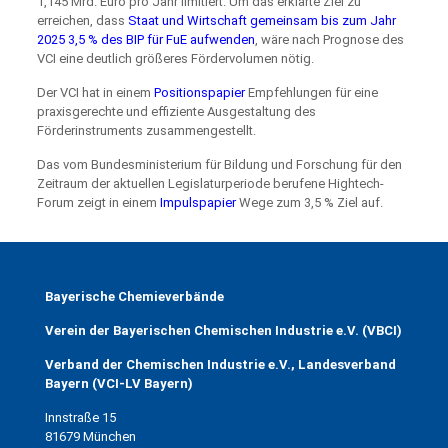
1,145 Mrd. Euro pro Jahr limitiert. Um das erklärte Ziel zu
erreichen, dass
Staat und Wirtschaft gemeinsam bis zum Jahr
2025 3,5 % des BIP für FuE aufwenden
, wäre nach Prognose des
VCI eine deutlich größeres Fördervolumen nötig.
Der VCI hat in einem
Positionspapier
Empfehlungen für eine
praxisgerechte und effiziente Ausgestaltung des
Förderinstruments zusammengestellt.
Das vom Bundesministerium für Bildung und Forschung für den
Zeitraum der aktuellen Legislaturperiode berufene Hightech-
Forum zeigt in einem
Impulspapier
Wege zum 3,5 % Ziel auf.
Bayerische Chemieverbände
Verein der Bayerischen Chemischen Industrie e.V. (VBCI)
Verband der Chemischen Industrie e.V., Landesverband
Bayern (VCI-LV Bayern)
Innstraße 15
81679 München