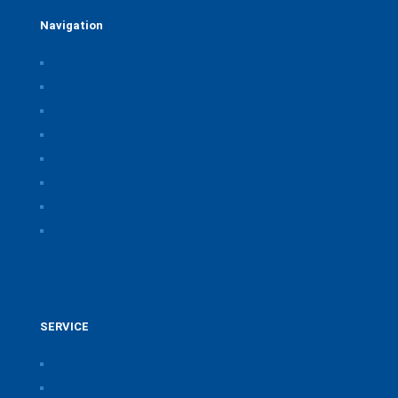
Navigation
Home
Über uns
Themen & Positionen
CORONA
Seminare & Veranstaltungen
Presse
Downloads
CSB Bayerische Chemie Service und
Beratungsgesellschaft
SERVICE
Pressearchiv der Bayerischen Chemieverbände
Anfahrt