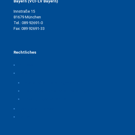
Bayern (VCI-LV Bayern)
Innstraße 15
81679 München
Tel.: 089 92691-0
Fax: 089 92691-33
Rechtliches
Impressum
Datenschutz
Privatsphäre-Einstellungen ändern
Historie der Privatsphäre-Einstellungen
Einwilligungen widerrufen
Rechtliche Hinweise
Kontakt