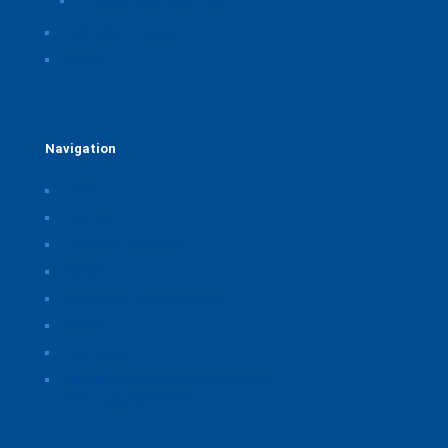
Einwilligungen widerrufen
Rechtliche Hinweise
Kontakt
Navigation
Home
Über uns
Themen & Positionen
CORONA
Seminare & Veranstaltungen
Presse
Downloads
CSB Bayerische Chemie Service und
Beratungsgesellschaft