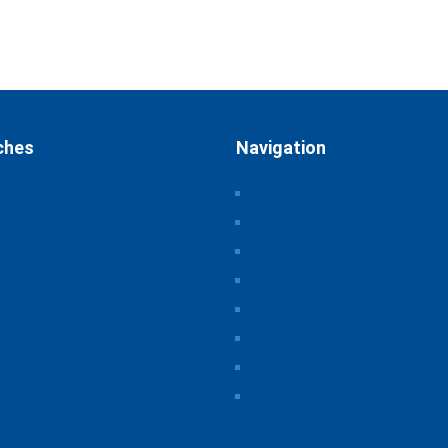
ches
Navigation
ssum
Home
schutz
Über uns
Themen & Positionen
atsphäre-Einstellungen
rn
CORONA
orie der Privatsphäre-
Seminare & Veranstaltungen
tellungen
Presse
illigungen widerrufen
Downloads
iche Hinweise
CSB Bayerische Chemie Serv
Beratungsgesellschaft
t