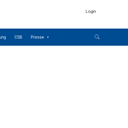
Login
ung
CSB
Presse