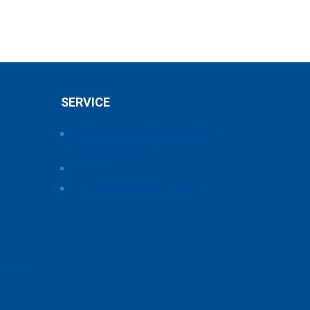
SERVICE
Pressearchiv der Bayerischen
Chemieverbände
Anfahrt
Vorteile einer Mitgliedschaft
ice und