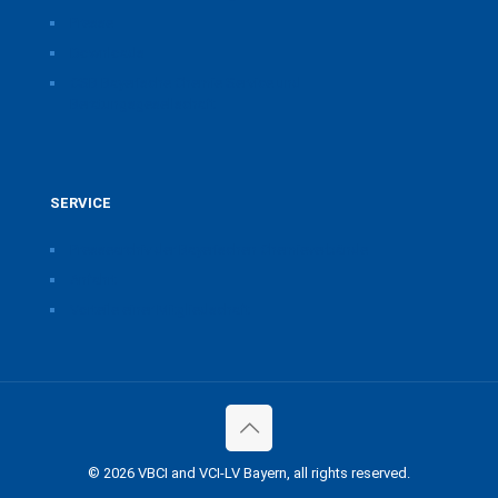
Presse
Downloads
CSB Bayerische Chemie Service und
Beratungsgesellschaft
SERVICE
Pressearchiv der Bayerischen Chemieverbände
Anfahrt
Vorteile einer Mitgliedschaft
© 2026 VBCI and VCI-LV Bayern, all rights reserved.