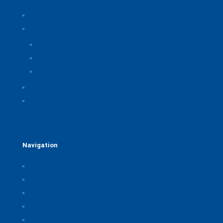
Impressum
Datenschutz
Privatsphäre-Einstellungen ändern
Historie der Privatsphäre-Einstellungen
Einwilligungen widerrufen
Rechtliche Hinweise
Kontakt
Navigation
Home
Über uns
Themen & Positionen
CORONA
Seminare & Veranstaltungen