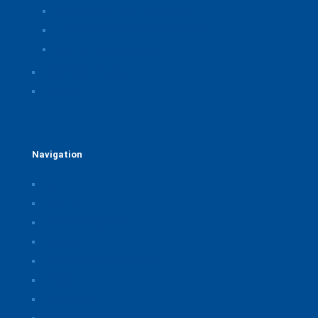
Privatsphäre-Einstellungen ändern
Historie der Privatsphäre-Einstellungen
Einwilligungen widerrufen
Rechtliche Hinweise
Kontakt
Navigation
Home
Über uns
Themen & Positionen
CORONA
Seminare & Veranstaltungen
Presse
Downloads