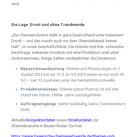
sind.
Die Lage: Ernst und ohne Trendwende
„Die Chemieindustrie steht in ganz Deutschland unter massivem
Druck – und das macht auch vor dem Chemiedreieck keinen
Halt“, so unser Geschäftsführer. Die Gründe sind klar: schwache
Nachfrage, sinkende Umsätze und eine Produktion weit unter
Vorkrisenniveau. Einige Zahlen verdeutlichen die Dimension:
Kapazitätsauslastung
: Chemie und Pharma lagen im 2.
Quartal 2025 bei nur 72 % (in Q3/2025 waren es nur noch 70
%!) – seit 12 Quartalen unter der Rentabilitätsschwelle.
Produktionsniveau
: Chemie (ohne Pharma) ist auf den
Stand der frühen 1990er Jahre zurückgefallen.
Auftragseingänge
: weiter rückläufig, keine Trendwende in
Sicht.
Aktuelle
Konjunkturdaten
sowie
Strukturdaten
zur
Chemiebranche in Bayern finden Sie hier:
https://www.bayerische-chemieverbaende.de/themen-und-