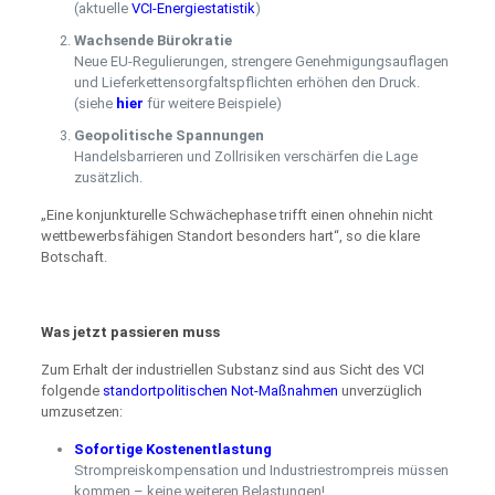
(aktuelle
VCI-Energiestatistik
)
Wachsende Bürokratie
Neue EU-Regulierungen, strengere Genehmigungsauflagen
und Lieferkettensorgfaltspflichten erhöhen den Druck.
(siehe
hier
für weitere Beispiele)
Geopolitische Spannungen
Handelsbarrieren und Zollrisiken verschärfen die Lage
zusätzlich.
„Eine konjunkturelle Schwächephase trifft einen ohnehin nicht
wettbewerbsfähigen Standort besonders hart“, so die klare
Botschaft.
Was jetzt passieren muss
Zum Erhalt der industriellen Substanz sind aus Sicht des VCI
folgende
standortpolitischen Not-Maßnahmen
unverzüglich
umzusetzen:
Sofortige Kostenentlastung
Strompreiskompensation und Industriestrompreis müssen
kommen – keine weiteren Belastungen!