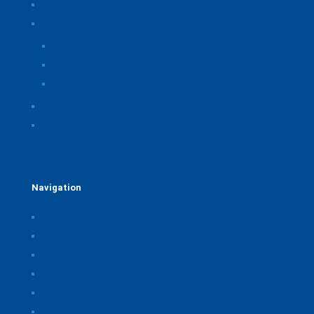
Impressum
Datenschutz
Privatsphäre-Einstellungen ändern
Historie der Privatsphäre-Einstellungen
Einwilligungen widerrufen
Rechtliche Hinweise
Kontakt
Navigation
Home
Über uns
Themen & Positionen
CORONA
Seminare & Veranstaltungen
Presse