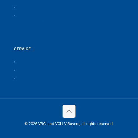
Downloads
CSB Bayerische Chemie Service und
Beratungsgesellschaft
SERVICE
Pressearchiv der Bayerischen Chemieverbände
Anfahrt
Vorteile einer Mitgliedschaft
© 2026 VBCI and VCI-LV Bayern, all rights reserved.