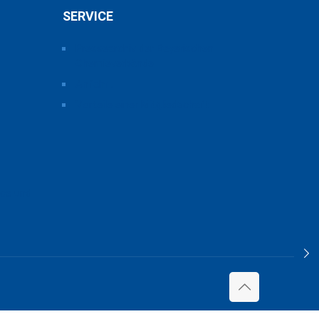
SERVICE
Pressearchiv der Bayerischen
Chemieverbände
Anfahrt
Vorteile einer Mitgliedschaft
ice und