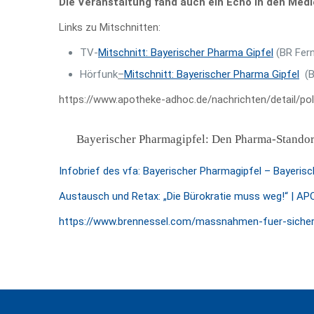
Die Veranstaltung fand auch ein Echo in den Medi
Links zu Mitschnitten:
TV-
Mitschnitt: Bayerischer Pharma Gipfel
(BR Fern
Hörfunk
–
Mitschnitt: Bayerischer Pharma Gipfel
(Ba
https://www.apotheke-adhoc.de/nachrichten/detail/po
Bayerischer Pharmagipfel: Den Pharma-Standor
Infobrief des vfa: Bayerischer Pharmagipfel – Bayeris
Austausch und Retax: „Die Bürokratie muss weg!“ | 
https://www.brennessel.com/massnahmen-fuer-sichere