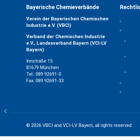
Bayerische Chemieverbände
Rechtli
Verein der Bayerischen Chemischen
Impre
Industrie e.V. (VBCI)
Daten
Verband der Chemischen Industrie
Priv
e.V., Landesverband Bayern (VCI-LV
ände
Bayern)
Hist
Innstraße 15
Eins
81679 München
Einw
Tel.: 089 92691-0
Fax: 089 92691-33
Rechtl
Kontak
© 2026 VBCI and VCI-LV Bayern, all rights reserved.