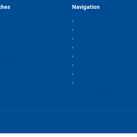
ches
Navigation
ssum
Home
schutz
Über uns
Themen & Positionen
atsphäre-Einstellungen
rn
CORONA
orie der Privatsphäre-
Seminare & Veranstaltungen
tellungen
Presse
illigungen widerrufen
Downloads
iche Hinweise
CSB Bayerische Chemie Serv
Beratungsgesellschaft
t