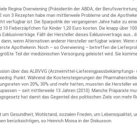
riele Regina Overwiening (Präsidentin der ABDA, der Berufsvertretu
i 2 von 3 Rezepten habe man mittlerweile Probleme und die Apothe
ht verfügbar ist. Die Sparpolitik der vergangenen Jahre habe zu ein
10 Fieberzäpfchen für Kinder 1,20 Euro kosten. Die knapp über 100
Exklusivverträge. Fällt der Hersteller dieses Exklusivvertrags aus , 
 dann, wenn Alternativen anderer Hersteller verfügbar wären. Wen
erste Apothekerin. Noch – so Overwiening – betreffen die Lieferpr
r größte Teil der medizinischen Versorgung geleistet wird. Sie komm
kussion über das ALBVVG (Arzneimittel-Lieferengpassbekämpfungs-
niedrig. Punkt. Während die Kostensteigerungen der Pharmahersteller f
erungsraten von 20%, 30% und mehr hatten, mussten die Hersteller e
upassen – seit mittlerweile 13 Jahren (2010). Manche Präparate mu
gsgesetz hat damit das Gegenteil des politischen Ziels von mehr Re
t um Gesundheit, Wohlstand, sozialen Frieden, um Lebensqualität, u
n berücksichtigen, so Heinrich Moisa in der Diskusson.