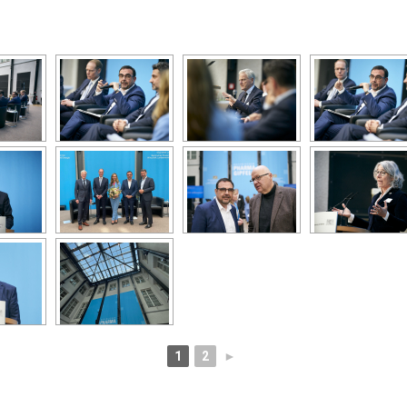
1
2
►