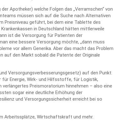
ng der Apotheker) welche Folgen das „Verramschen“ von
kenteams müssen sich auf die Suche nach Alternativen
em Preisniveau geführt, bei dem eine Tablette des
 Krankenkassen in Deutschland hätten mittlerweile
dann ist die Versorgung für Patienten der
n man eine bessere Versorgung möchte, „dann muss
obleme vor allem Generika. Aber das macht das Problem
en auf den Markt sobald die Patente der Originale
 und Versorgungsverbesserungsgesetz) auf den Punkt:
ür Energie, Wirk- und Hilfsstoffe, für Logistik,
in verlängertes Preismoratorium hinnehmen – also eine
ssten sogar eine deutliche Erhöhung der
silienz und Versorgungssicherheit erreicht bei so
m Arbeitssplätze, Wirtschaftskraft und mehr.