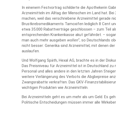
In einenem Festvortrag schilderte die Apothekerin Gab
Arzneimitteln im Alltag der Menschen im Land hat. Be
machen, weil das verschriebene Arzneimittel gerade nic
Brustkrebsmedikaments Tamoxifen lediglich 8 Cent und 
etwa 35.000
Rabattverträge
geschlossen – zum Teil als 
entsprechenden Krankenkasse akut gefährdet. – sogar
man auch mehr ausgeben
wollen
“, so Deutschlands ob
nicht besser: Generika sind Arzneimittel, mit denen de
auslaufen.
Und Wolfgang Späth, Hexal AG, brachte es in der Dis
Das Preisniveau für Arzneimittel ist in Deutschland zu 
Personal und alles andere in den letzten Jahren Steig
weitere Verlängerung des Verbots die Abgbepreise anz
Zwangsrabatte verkraften. Das GKV-Finanzstabilisierun
wichtigen Produkten wie Arzneimitteln.
Bei Arzneimitteln geht es um mehr als um Geld. Es geh
Politische Entscheidungen müssen immer alle Wirkebene