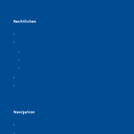
Rechtliches
Impressum
Datenschutz
Privatsphäre-Einstellungen ändern
Historie der Privatsphäre-Einstellungen
Einwilligungen widerrufen
Rechtliche Hinweise
Kontakt
Navigation
Home
Über uns