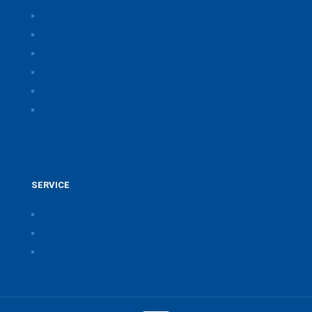
Themen & Positionen
CORONA
Seminare & Veranstaltungen
Presse
Downloads
CSB Bayerische Chemie Service und
Beratungsgesellschaft
SERVICE
Pressearchiv der Bayerischen Chemieverbände
Anfahrt
Vorteile einer Mitgliedschaft