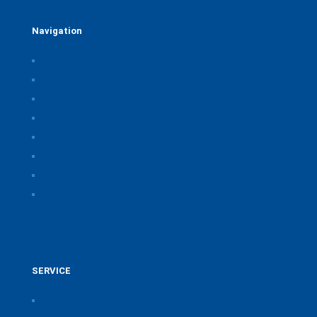
Navigation
Home
Über uns
Themen & Positionen
CORONA
Seminare & Veranstaltungen
Presse
Downloads
CSB Bayerische Chemie Service und
Beratungsgesellschaft
SERVICE
Pressearchiv der Bayerischen Chemieverbände