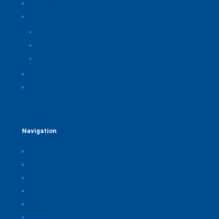
Impressum
Datenschutz
Privatsphäre-Einstellungen ändern
Historie der Privatsphäre-Einstellungen
Einwilligungen widerrufen
Rechtliche Hinweise
Kontakt
Navigation
Home
Über uns
Themen & Positionen
CORONA
Seminare & Veranstaltungen
Presse