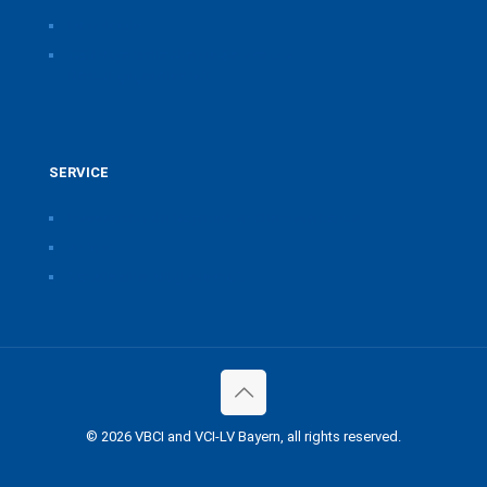
Downloads
CSB Bayerische Chemie Service und
Beratungsgesellschaft
SERVICE
Pressearchiv der Bayerischen Chemieverbände
Anfahrt
Vorteile einer Mitgliedschaft
© 2026 VBCI and VCI-LV Bayern, all rights reserved.