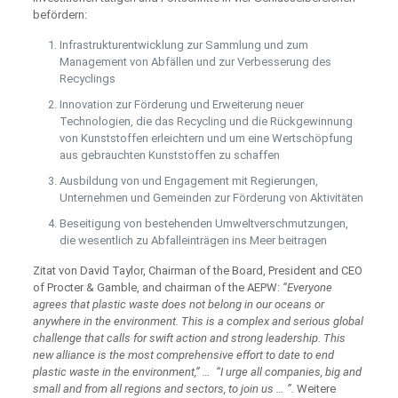
befördern:
Infrastrukturentwicklung zur Sammlung und zum
Management von Abfällen und zur Verbesserung des
Recyclings
Innovation zur Förderung und Erweiterung neuer
Technologien, die das Recycling und die Rückgewinnung
von Kunststoffen erleichtern und um eine Wertschöpfung
aus gebrauchten Kunststoffen zu schaffen
Ausbildung von und Engagement mit Regierungen,
Unternehmen und Gemeinden zur Förderung von Aktivitäten
Beseitigung von bestehenden Umweltverschmutzungen,
die wesentlich zu Abfalleinträgen ins Meer beitragen
Zitat von David Taylor, Chairman of the Board, President and CEO
of Procter & Gamble, and chairman of the AEPW:
“Everyone
agrees that plastic waste does not belong in our oceans or
anywhere in the environment. This is a complex and serious global
challenge that calls for swift action and strong leadership. This
new alliance is the most comprehensive effort to date to end
plastic waste in the environment,” … “I urge all companies, big and
small and from all regions and sectors, to join us … ”.
Weitere