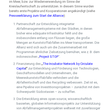
im Meer, bzw. zur Wiederverwendung im Sinne der
Kreislaufwirtschaft zu unterstützen. In diesem Sinne wurden
bereits erste Projekte und Kooperationen angekündigt (siehe
Presseerklärung zum Start der Alliance
):
Partnerschaft zur Entwicklung integrierter
Abfallmanagementsysteme mit den Städten, in denen
bisher eine adäquate Infrastruktur fehlt und die
insbesondere entlang von Flüssen liegen, die große
Mengen an Kunststoffabfällen ins Meer transportieren. Die
Allianz wird sich auch um die Zusammenarbeit mit
Programmen ähnlicher Zielsetzung bemühen, wie z. B. dem
indonesischen „
Project STOP
“.
Finanzierung des
„
The Incubator Network by Circulate
Capita
l
“
zur Entwicklung und Förderung von Technologien,
Geschäftsmodellen und Unternehmern, die
Meereskunststoffabfälle verhindern und die
Abfallwirtschaft und das Recycling verbessern. Ziel ist es,
eine Pipeline von Investitionsprojekten – zunächst mit dem
Schwerpunkt Südostasien – zu schaffen.
Die Entwicklung eines open-source, wissenschaftlich
basierten, globalen Informationsprojekts zur Unterstützung
von Abfallmanagementprojekten weltweit mit zuverlässiger