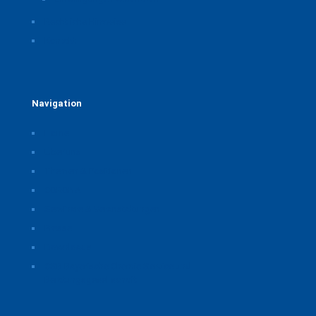
Rechtliche Hinweise
Kontakt
Navigation
Home
Über uns
Themen & Positionen
CORONA
Seminare & Veranstaltungen
Presse
Downloads
CSB Bayerische Chemie Service und
Beratungsgesellschaft