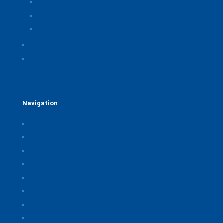
Privatsphäre-Einstellungen ändern
Historie der Privatsphäre-Einstellungen
Einwilligungen widerrufen
Rechtliche Hinweise
Kontakt
Navigation
Home
Über uns
Themen & Positionen
CORONA
Seminare & Veranstaltungen
Presse
Downloads
CSB Bayerische Chemie Service und