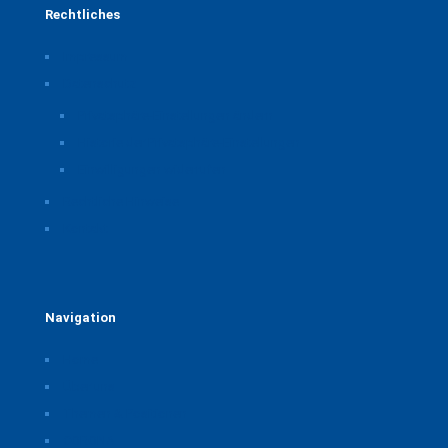
Rechtliches
Impressum
Datenschutz
Privatsphäre-Einstellungen ändern
Historie der Privatsphäre-Einstellungen
Einwilligungen widerrufen
Rechtliche Hinweise
Kontakt
Navigation
Home
Über uns
Themen & Positionen
CORONA