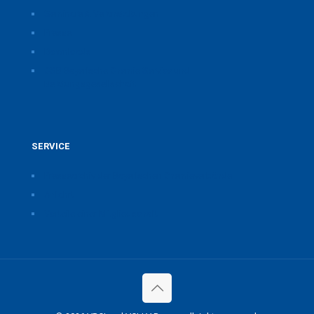
Seminare & Veranstaltungen
Presse
Downloads
CSB Bayerische Chemie Service und
Beratungsgesellschaft
SERVICE
Pressearchiv der Bayerischen Chemieverbände
Anfahrt
Vorteile einer Mitgliedschaft