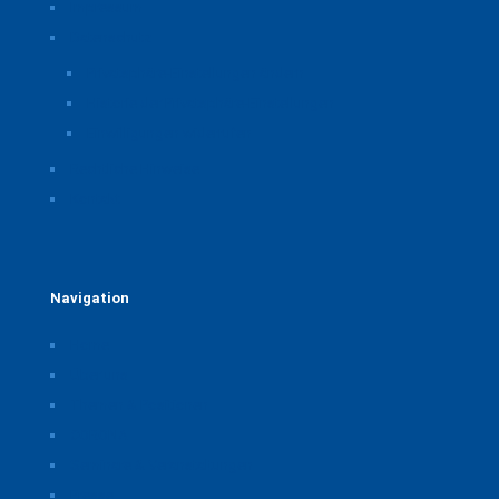
Impressum
Datenschutz
Privatsphäre-Einstellungen ändern
Historie der Privatsphäre-Einstellungen
Einwilligungen widerrufen
Rechtliche Hinweise
Kontakt
Navigation
Home
Über uns
Themen & Positionen
CORONA
Seminare & Veranstaltungen
Presse