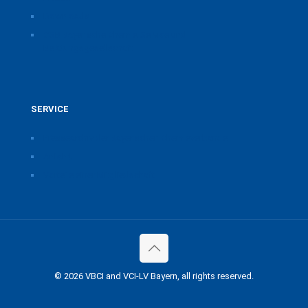
Downloads
CSB Bayerische Chemie Service und
Beratungsgesellschaft
SERVICE
Pressearchiv der Bayerischen Chemieverbände
Anfahrt
Vorteile einer Mitgliedschaft
© 2026 VBCI and VCI-LV Bayern, all rights reserved.