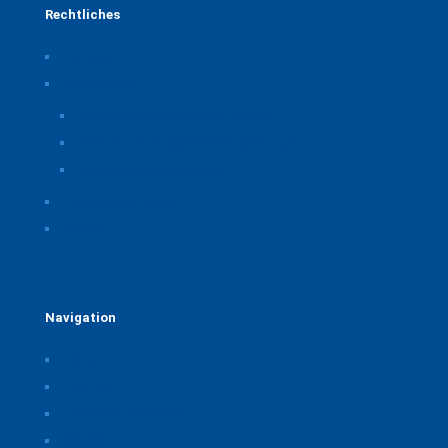
Rechtliches
Impressum
Datenschutz
Privatsphäre-Einstellungen ändern
Historie der Privatsphäre-Einstellungen
Einwilligungen widerrufen
Rechtliche Hinweise
Kontakt
Navigation
Home
Über uns
Themen & Positionen
CORONA