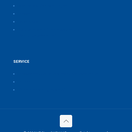
Seminare & Veranstaltungen
Presse
Downloads
CSB Bayerische Chemie Service und
Beratungsgesellschaft
SERVICE
Pressearchiv der Bayerischen Chemieverbände
Anfahrt
Vorteile einer Mitgliedschaft