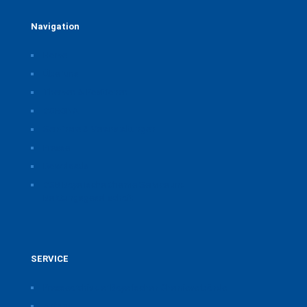
Navigation
Home
Über uns
Themen & Positionen
CORONA
Seminare & Veranstaltungen
Presse
Downloads
CSB Bayerische Chemie Service und
Beratungsgesellschaft
SERVICE
Pressearchiv der Bayerischen Chemieverbände
Anfahrt