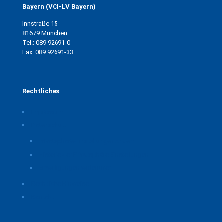
Bayern (VCI-LV Bayern)
Innstraße 15
81679 München
Tel.: 089 92691-0
Fax: 089 92691-33
Rechtliches
Impressum
Datenschutz
Privatsphäre-Einstellungen ändern
Historie der Privatsphäre-Einstellungen
Einwilligungen widerrufen
Rechtliche Hinweise
Kontakt